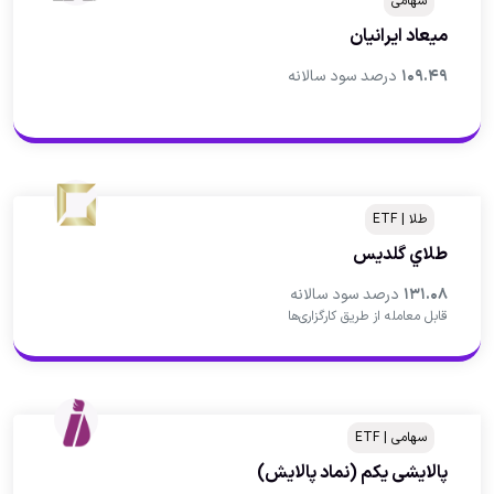
سهامی
ميعاد ايرانيان
۱۰۹.۴۹
درصد سود سالانه
طلا | ETF
طلاي گلديس
۱۳۱.۰۸
درصد سود سالانه
قابل معامله از طریق کارگزاری‌ها
سهامی | ETF
پالایشی یکم
(نماد پالایش)