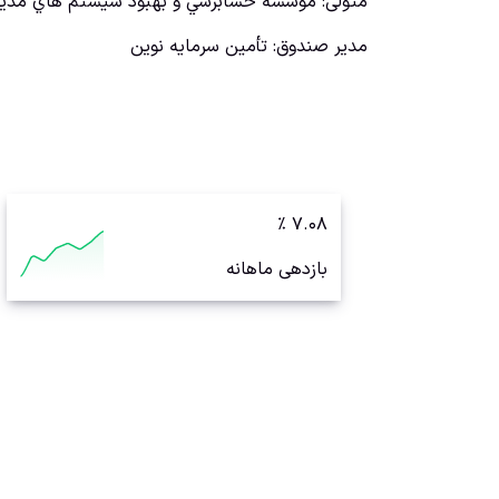
متولی
:
موسسه حسابرسي و بهبود سيستم هاي مدي
مدیر صندوق
:
تأمين سرمايه نوين
٪
۷.۰۸
بازدهی ماهانه