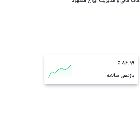
ت مالي و مديريت ايران مشهود
٪
۸۶.۹۹
بازدهی سالانه