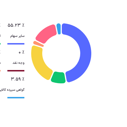
٪
۵۵.۲۳
٪
سایر سهام
ا
٪
۰
٪
وجه نقد
س
۳.۵۹
٪
گواهی سپرده کالای